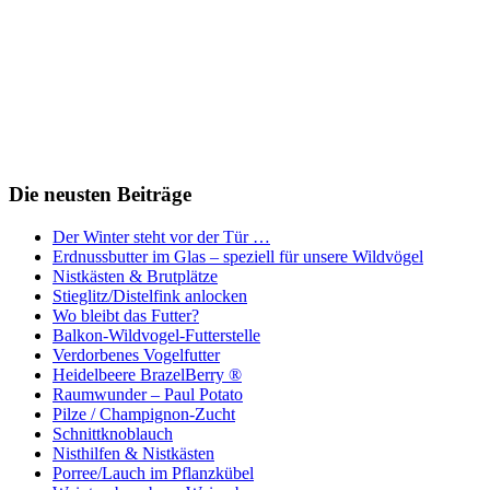
Die neusten Beiträge
Der Winter steht vor der Tür …
Erdnussbutter im Glas – speziell für unsere Wildvögel
Nistkästen & Brutplätze
Stieglitz/Distelfink anlocken
Wo bleibt das Futter?
Balkon-Wildvogel-Futterstelle
Verdorbenes Vogelfutter
Heidelbeere BrazelBerry ®
Raumwunder – Paul Potato
Pilze / Champignon-Zucht
Schnittknoblauch
Nisthilfen & Nistkästen
Porree/Lauch im Pflanzkübel