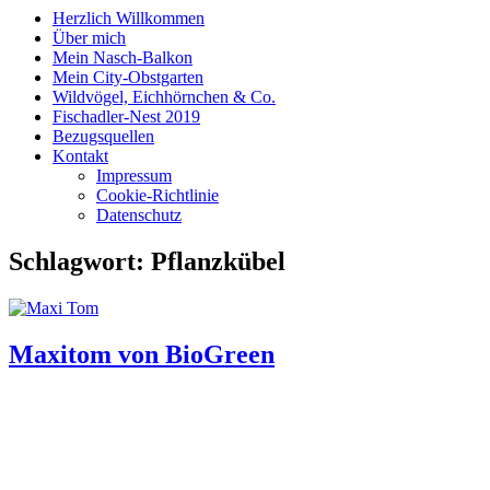
Herzlich Willkommen
Über mich
Mein Nasch-Balkon
Mein City-Obstgarten
Wildvögel, Eichhörnchen & Co.
Fischadler-Nest 2019
Bezugsquellen
Kontakt
Impressum
Cookie-Richtlinie
Datenschutz
Schlagwort:
Pflanzkübel
Maxitom von BioGreen