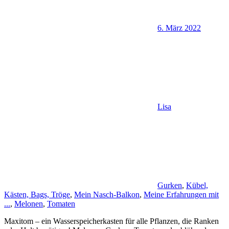
6. März 2022
Lisa
Gurken
,
Kübel,
Kästen, Bags, Tröge
,
Mein Nasch-Balkon
,
Meine Erfahrungen mit
...
,
Melonen
,
Tomaten
Maxitom – ein Wasserspeicherkasten für alle Pflanzen, die Ranken